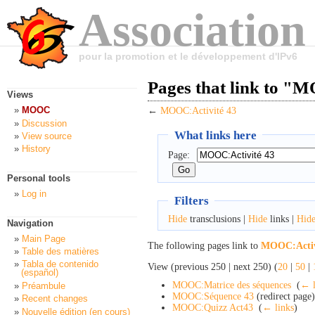
Association
pour la promotion et le développement d'IPv6
Pages that link to "
Views
MOOC
←
MOOC:Activité 43
Discussion
What links here
View source
History
Page:
Personal tools
Log in
Filters
Hide
transclusions |
Hide
links |
Hid
Navigation
Main Page
The following pages link to
MOOC:Activ
Table des matières
Tabla de contenido
View (previous 250 | next 250) (
20
|
50
|
(español)
MOOC:Matrice des séquences
‎
(
← l
Préambule
MOOC:Séquence 43
(redirect page)
Recent changes
MOOC:Quizz Act43
‎
(
← links
)
Nouvelle édition (en cours)