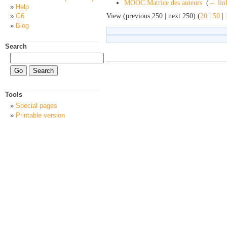
MOOC:Matrice des auteurs
‎
(
← lin
Help
View (previous 250 | next 250) (
20
|
50
|
G6
Blog
Search
Tools
Special pages
Printable version