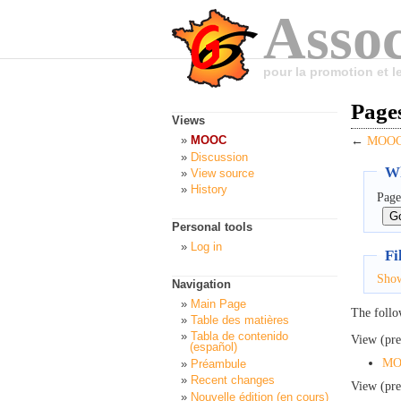
Assoc
pour la promotion et 
Page
Views
MOOC
←
MOOC:
Discussion
Wh
View source
History
Page
Personal tools
Log in
Fi
Sho
Navigation
Main Page
The follo
Table des matières
Tabla de contenido
View (pre
(español)
MOO
Préambule
Recent changes
View (pre
Nouvelle édition (en cours)