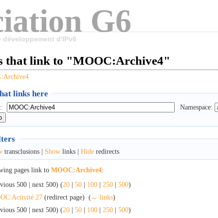
iation G6
le développement d'IPv6
s that link to "MOOC:Archive4"
Archive4
at links here
:
Namespace:
lters
w
transclusions |
Show
links |
Hide
redirects
wing pages link to
MOOC:Archive4
:
vious 500 | next 500) (
20
|
50
|
100
|
250
|
500
)
C:Activité 27
(redirect page) ‎
(
← links
)
vious 500 | next 500) (
20
|
50
|
100
|
250
|
500
)