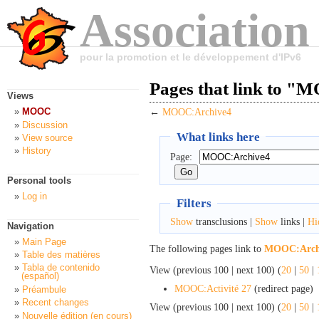
Association
pour la promotion et le développement d'IPv6
Pages that link to 
Views
MOOC
←
MOOC:Archive4
Discussion
What links here
View source
History
Page:
Personal tools
Log in
Filters
Show
transclusions |
Show
links |
Hi
Navigation
Main Page
The following pages link to
MOOC:Arch
Table des matières
Tabla de contenido
View (previous 100 | next 100) (
20
|
50
|
(español)
MOOC:Activité 27
(redirect page) ‎
Préambule
Recent changes
View (previous 100 | next 100) (
20
|
50
|
Nouvelle édition (en cours)