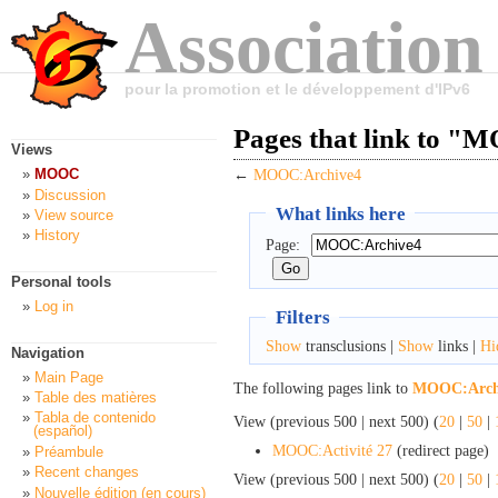
Association
pour la promotion et le développement d'IPv6
Pages that link to 
Views
MOOC
←
MOOC:Archive4
Discussion
What links here
View source
History
Page:
Personal tools
Log in
Filters
Show
transclusions |
Show
links |
Hi
Navigation
Main Page
The following pages link to
MOOC:Arch
Table des matières
Tabla de contenido
View (previous 500 | next 500) (
20
|
50
|
(español)
MOOC:Activité 27
(redirect page) ‎
Préambule
Recent changes
View (previous 500 | next 500) (
20
|
50
|
Nouvelle édition (en cours)