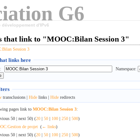
iation G6
le développement d'IPv6
s that link to "MOOC:Bilan Session 3"
Bilan Session 3
at links here
:
Namespace:
lters
w
transclusions |
Hide
links |
Hide
redirects
wing pages link to
MOOC:Bilan Session 3
:
vious 50 | next 50) (
20
|
50
|
100
|
250
|
500
)
C:Gestion de projet
‎
(
← links
)
vious 50 | next 50) (
20
|
50
|
100
|
250
|
500
)