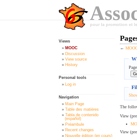
Assoc
pour la promotion et 
Page
Views
MOOC
←
MOOC:
Discussion
Wh
View source
History
Page
Personal tools
Log in
Fi
Sho
Navigation
Main Page
The follo
Table des matières
Tabla de contenido
View (pre
(español)
MOO
Préambule
Recent changes
View (pre
Nouvelle édition (en cours)