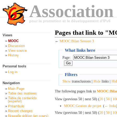
Association
pour la promotion et le développement d'IPv6
Pages that link to "
Views
MOOC
←
MOOC:Bilan Session 3
Discussion
What links here
View source
History
Page:
Personal tools
Log in
Filters
Show
transclusions |
Hide
links |
Hid
Navigation
Main Page
The following pages link to
MOOC:Bilan 
Table des matières
Tabla de contenido
View (previous 50 | next 50) (
20
|
50
|
10
(español)
MOOC:Gestion de projet
‎
(
← links
Préambule
Recent changes
View (previous 50 | next 50) (
20
|
50
|
10
Nouvelle édition (en cours)