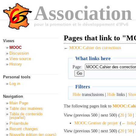
Association
pour la promotion et le développement d'IPv6
Pages that link to "
Views
MOOC
←
MOOC:Cahier des corrections
Discussion
What links here
View source
History
Page:
Personal tools
Log in
Filters
Hide
transclusions |
Hide
links |
Sho
Navigation
Main Page
The following pages link to
MOOC:Cahier
Table des matières
Tabla de contenido
View (previous 500 | next 500) (
20
|
50
|
(español)
MOOC:Gestion de projet
‎
(
← links
Préambule
Recent changes
View (previous 500 | next 500) (
20
|
50
|
Nouvelle édition (en cours)