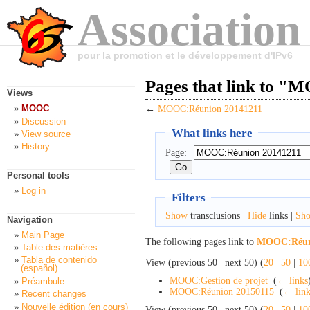
Association
pour la promotion et le développement d'IPv6
Pages that link to 
Views
MOOC
←
MOOC:Réunion 20141211
Discussion
What links here
View source
History
Page:
Personal tools
Log in
Filters
Show
transclusions |
Hide
links |
Sh
Navigation
Main Page
The following pages link to
MOOC:Réuni
Table des matières
Tabla de contenido
View (previous 50 | next 50) (
20
|
50
|
10
(español)
MOOC:Gestion de projet
‎
(
← links
Préambule
MOOC:Réunion 20150115
‎
(
← link
Recent changes
Nouvelle édition (en cours)
View (previous 50 | next 50) (
20
|
50
|
10