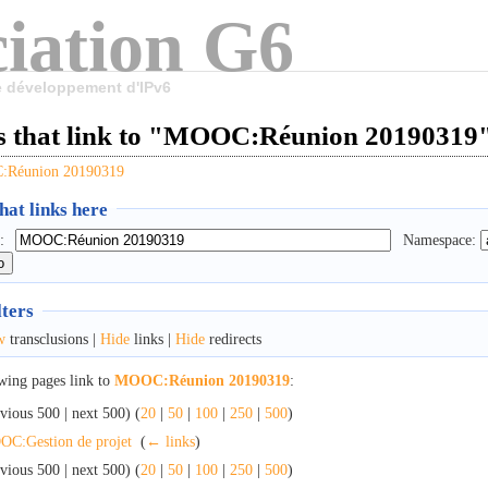
iation G6
le développement d'IPv6
s that link to "MOOC:Réunion 20190319
Réunion 20190319
at links here
:
Namespace:
lters
w
transclusions |
Hide
links |
Hide
redirects
wing pages link to
MOOC:Réunion 20190319
:
vious 500 | next 500) (
20
|
50
|
100
|
250
|
500
)
C:Gestion de projet
‎
(
← links
)
vious 500 | next 500) (
20
|
50
|
100
|
250
|
500
)