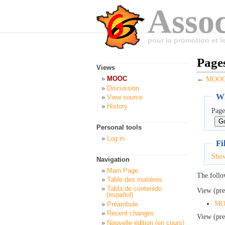
Assoc
pour la promotion et 
Page
Views
MOOC
←
MOOC:
Discussion
Wh
View source
History
Page
Personal tools
Log in
Fi
Sho
Navigation
Main Page
The follo
Table des matières
Tabla de contenido
View (pre
(español)
MOO
Préambule
Recent changes
View (pre
Nouvelle édition (en cours)