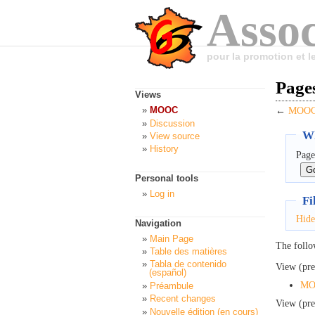
Assoc
pour la promotion et 
Page
Views
MOOC
←
MOOC:
Discussion
Wh
View source
History
Page
Personal tools
Log in
Fi
Hide
Navigation
Main Page
The follo
Table des matières
Tabla de contenido
View (pre
(español)
MOO
Préambule
Recent changes
View (pre
Nouvelle édition (en cours)