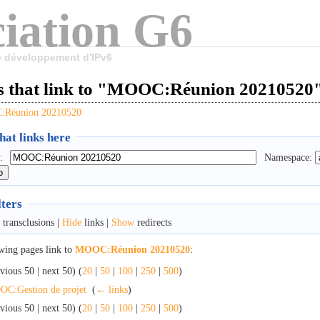
iation G6
le développement d'IPv6
s that link to "MOOC:Réunion 20210520
Réunion 20210520
at links here
:
Namespace:
lters
transclusions |
Hide
links |
Show
redirects
wing pages link to
MOOC:Réunion 20210520
:
vious 50 | next 50) (
20
|
50
|
100
|
250
|
500
)
C:Gestion de projet
‎
(
← links
)
vious 50 | next 50) (
20
|
50
|
100
|
250
|
500
)