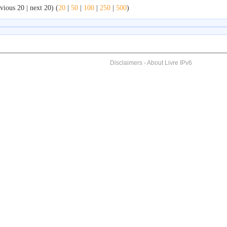
vious 20 | next 20) (
20
|
50
|
100
|
250
|
500
)
Disclaimers
-
About Livre IPv6