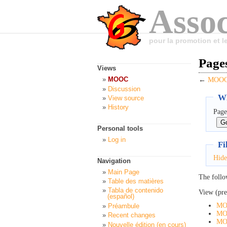
Assoc
pour la promotion et 
Page
Views
MOOC
←
MOOC:
Discussion
Wh
View source
History
Page
Personal tools
Log in
Fi
Hide
Navigation
Main Page
The follo
Table des matières
Tabla de contenido
View (pre
(español)
MOO
Préambule
MO
Recent changes
MO
Nouvelle édition (en cours)