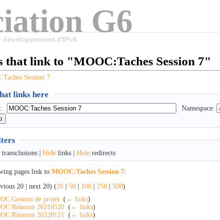
iation G6
le développement d'IPv6
s that link to "MOOC:Taches Session 7"
Taches Session 7
at links here
:
Namespace:
lters
transclusions |
Hide
links |
Hide
redirects
wing pages link to
MOOC:Taches Session 7
:
vious 20 | next 20) (
20
|
50
|
100
|
250
|
500
)
C:Gestion de projet
‎
(
← links
)
OC:Réunion 20210520
‎
(
← links
)
OC:Réunion 20220121
‎
(
← links
)