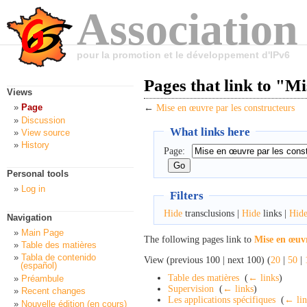
Association
pour la promotion et le développement d'IPv6
Pages that link to "M
Views
Page
←
Mise en œuvre par les constructeurs
Discussion
What links here
View source
History
Page:
Personal tools
Log in
Filters
Hide
transclusions |
Hide
links |
Hid
Navigation
Main Page
The following pages link to
Mise en œuvr
Table des matières
Tabla de contenido
View (previous 100 | next 100) (
20
|
50
|
(español)
Table des matières
‎
(
← links
)
Préambule
Supervision
‎
(
← links
)
Recent changes
Les applications spécifiques
‎
(
← lin
Nouvelle édition (en cours)