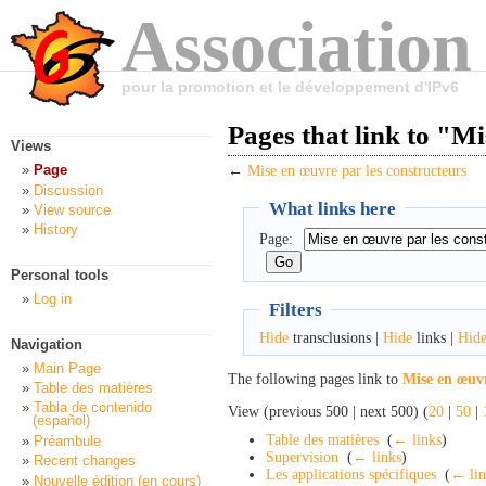
Association
pour la promotion et le développement d'IPv6
Pages that link to "M
Views
Page
←
Mise en œuvre par les constructeurs
Discussion
What links here
View source
History
Page:
Personal tools
Log in
Filters
Hide
transclusions |
Hide
links |
Hid
Navigation
Main Page
The following pages link to
Mise en œuvr
Table des matières
Tabla de contenido
View (previous 500 | next 500) (
20
|
50
|
(español)
Table des matières
‎
(
← links
)
Préambule
Supervision
‎
(
← links
)
Recent changes
Les applications spécifiques
‎
(
← lin
Nouvelle édition (en cours)