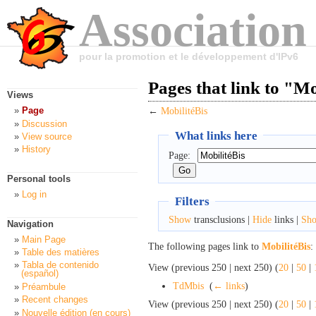
Association
pour la promotion et le développement d'IPv6
Pages that link to "Mo
Views
Page
←
MobilitéBis
Discussion
What links here
View source
History
Page:
Personal tools
Log in
Filters
Show
transclusions |
Hide
links |
Sh
Navigation
Main Page
The following pages link to
MobilitéBis
:
Table des matières
Tabla de contenido
View (previous 250 | next 250) (
20
|
50
|
(español)
TdMbis
‎
(
← links
)
Préambule
Recent changes
View (previous 250 | next 250) (
20
|
50
|
Nouvelle édition (en cours)