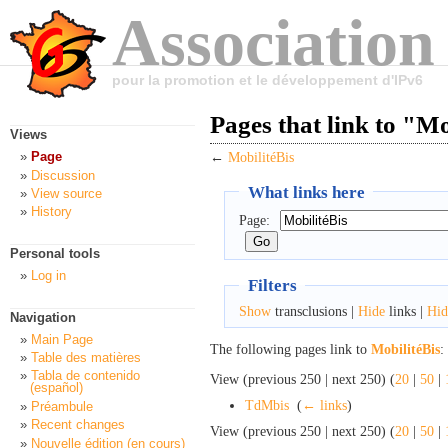
Association
pour la promotion et le développement d'IPv6
Pages that link to "Mo
Views
Page
←
MobilitéBis
Discussion
What links here
View source
History
Page:
Personal tools
Log in
Filters
Show
transclusions |
Hide
links |
Hid
Navigation
Main Page
The following pages link to
MobilitéBis
:
Table des matières
Tabla de contenido
View (previous 250 | next 250) (
20
|
50
|
(español)
TdMbis
‎
(
← links
)
Préambule
Recent changes
View (previous 250 | next 250) (
20
|
50
|
Nouvelle édition (en cours)