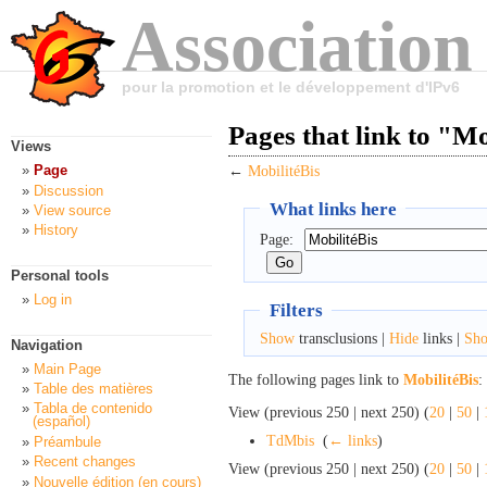
Association
pour la promotion et le développement d'IPv6
Pages that link to "Mo
Views
Page
←
MobilitéBis
Discussion
What links here
View source
History
Page:
Personal tools
Log in
Filters
Show
transclusions |
Hide
links |
Sh
Navigation
Main Page
The following pages link to
MobilitéBis
:
Table des matières
Tabla de contenido
View (previous 250 | next 250) (
20
|
50
|
(español)
TdMbis
‎
(
← links
)
Préambule
Recent changes
View (previous 250 | next 250) (
20
|
50
|
Nouvelle édition (en cours)