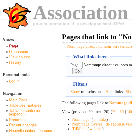
Association
pour la promotion et le développement d'IPv6
Pages that link to "N
Views
Page
←
Nommage direct : du nom vers les adr
Discussion
What links here
View source
History
Page:
Personal tools
Log in
Filters
Show
transclusions |
Hide
links |
Sh
Navigation
Main Page
The following pages link to
Nommage dire
Table des matières
Tabla de contenido
View (previous 20 | next 20) (
20
|
50
|
10
(español)
Nommage
‎
(
← links
)
Préambule
Nommage inverse : de l'adresse ver
Recent changes
TdMbis
‎
(
← links
)
Nouvelle édition (en cours)