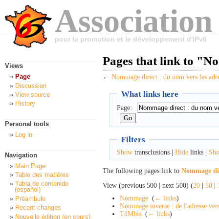
Association
pour la promotion et le développement d'IPv6
Pages that link to "N
Views
Page
←
Nommage direct : du nom vers les adr
Discussion
What links here
View source
History
Page:
Personal tools
Log in
Filters
Show
transclusions |
Hide
links |
Sh
Navigation
Main Page
The following pages link to
Nommage dire
Table des matières
Tabla de contenido
View (previous 500 | next 500) (
20
|
50
|
(español)
Nommage
‎
(
← links
)
Préambule
Nommage inverse : de l'adresse ver
Recent changes
TdMbis
‎
(
← links
)
Nouvelle édition (en cours)