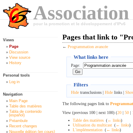
Association
pour la promotion et le développement d'IPv6
Pages that link to "
Views
Page
←
Programmation avancée
Discussion
What links here
View source
History
Page:
Personal tools
Log in
Filters
Hide
transclusions |
Hide
links |
Sho
Navigation
Main Page
The following pages link to
Programmat
Table des matières
Tabla de contenido
View (previous 100 | next 100) (
20
|
50
|
(español)
Table des matières
‎
(
← links
)
Préambule
Utilisation du multicast
‎
(
← links
)
Recent changes
L'implémentation
‎
(
← links
)
Nouvelle édition (en cours)