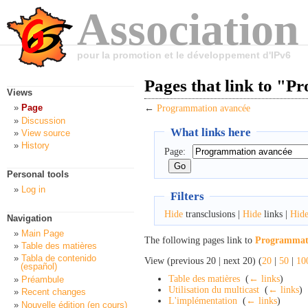
Association
pour la promotion et le développement d'IPv6
Pages that link to "
Views
Page
←
Programmation avancée
Discussion
What links here
View source
History
Page:
Personal tools
Log in
Filters
Hide
transclusions |
Hide
links |
Hid
Navigation
Main Page
The following pages link to
Programmat
Table des matières
Tabla de contenido
View (previous 20 | next 20) (
20
|
50
|
10
(español)
Table des matières
‎
(
← links
)
Préambule
Utilisation du multicast
‎
(
← links
)
Recent changes
L'implémentation
‎
(
← links
)
Nouvelle édition (en cours)