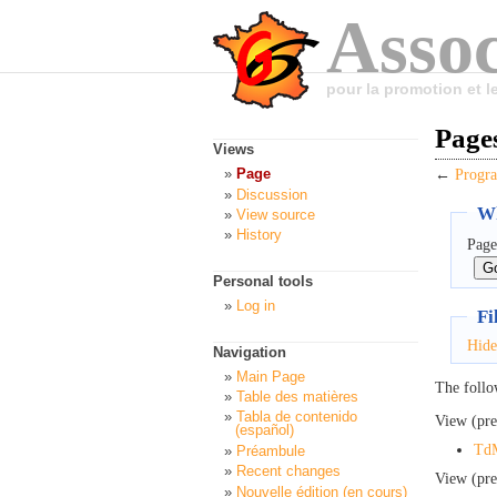
Assoc
pour la promotion et 
Pages
Views
Page
←
Progra
Discussion
Wh
View source
History
Page
Personal tools
Log in
Fi
Hide
Navigation
Main Page
The follo
Table des matières
Tabla de contenido
View (pre
(español)
Td
Préambule
Recent changes
View (pre
Nouvelle édition (en cours)