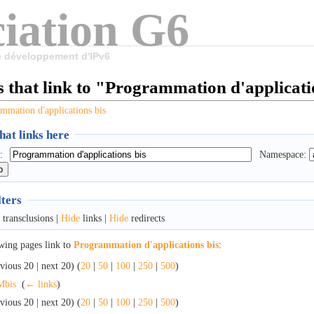
iation G6
le développement d'IPv6
 that link to "Programmation d'applicati
mmation d'applications bis
at links here
:
Namespace:
lters
transclusions |
Hide
links |
Hide
redirects
wing pages link to
Programmation d'applications bis
:
vious 20 | next 20) (
20
|
50
|
100
|
250
|
500
)
Mbis
‎
(
← links
)
vious 20 | next 20) (
20
|
50
|
100
|
250
|
500
)