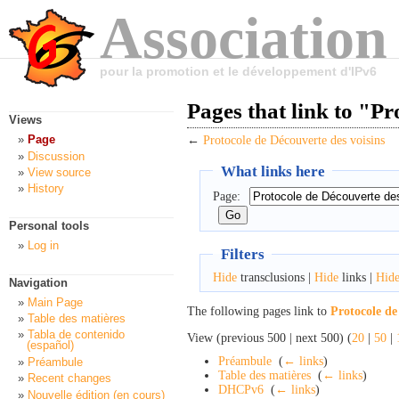
Association
pour la promotion et le développement d'IPv6
Pages that link to "Pr
Views
Page
←
Protocole de Découverte des voisins
Discussion
What links here
View source
History
Page:
Personal tools
Log in
Filters
Hide
transclusions |
Hide
links |
Hid
Navigation
Main Page
The following pages link to
Protocole de
Table des matières
Tabla de contenido
View (previous 500 | next 500) (
20
|
50
|
(español)
Préambule
‎
(
← links
)
Préambule
Table des matières
‎
(
← links
)
Recent changes
DHCPv6
‎
(
← links
)
Nouvelle édition (en cours)