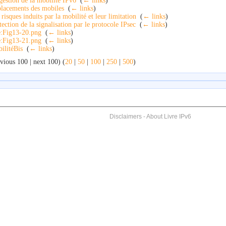
gestion de la mobilité IPv6
‎
(
← links
)
lacements des mobiles
‎
(
← links
)
 risques induits par la mobilité et leur limitation
‎
(
← links
)
tection de la signalisation par le protocole IPsec
‎
(
← links
)
e:Fig13-20.png
‎
(
← links
)
e:Fig13-21.png
‎
(
← links
)
ilitéBis
‎
(
← links
)
vious 100 | next 100) (
20
|
50
|
100
|
250
|
500
)
Disclaimers
-
About Livre IPv6