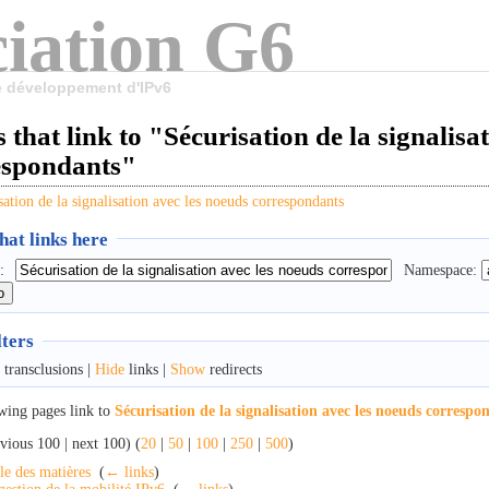
iation G6
le développement d'IPv6
 that link to "Sécurisation de la signalisa
espondants"
sation de la signalisation avec les noeuds correspondants
at links here
:
Namespace:
lters
transclusions |
Hide
links |
Show
redirects
wing pages link to
Sécurisation de la signalisation avec les noeuds correspo
vious 100 | next 100) (
20
|
50
|
100
|
250
|
500
)
le des matières
‎
(
← links
)