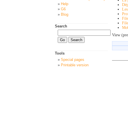
La 
Help
Dép
G6
Les
Pro
Blog
Fil
Fil
Search
Mob
View (pre
Tools
Special pages
Printable version