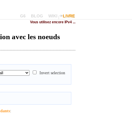
G6
BLOG
WIKI
LIVRE
Vous utilisez encore IPv4 ...
tion avec les noeuds
Invert selection
ndants
: