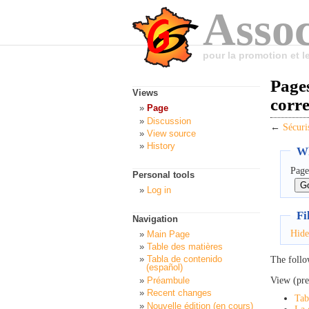
Assoc
pour la promotion et 
Pages
Views
corr
Page
Discussion
←
Sécuri
View source
History
Wh
Page
Personal tools
Log in
Fi
Navigation
Hide
Main Page
Table des matières
Tabla de contenido
The follo
(español)
View (pre
Préambule
Recent changes
Tab
Nouvelle édition (en cours)