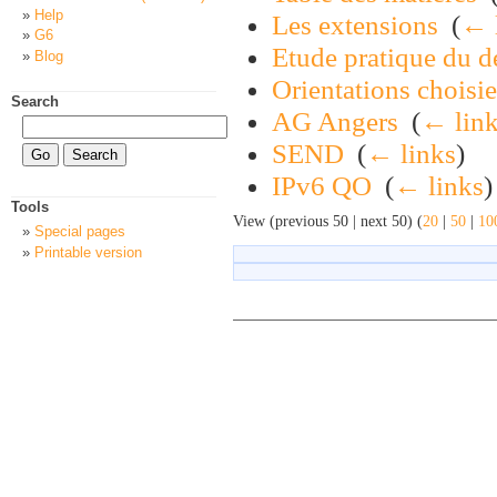
Help
Les extensions
‎
(
← 
G6
Etude pratique du d
Blog
Orientations choisie
Search
AG Angers
‎
(
← lin
SEND
‎
(
← links
)
IPv6 QO
‎
(
← links
)
Tools
View (previous 50 | next 50) (
20
|
50
|
10
Special pages
Printable version