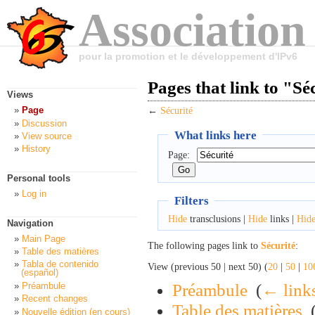
Association
pour la promotion et le développement d'IPv6
Pages that link to "Sé
Views
Page
←
Sécurité
Discussion
What links here
View source
History
Page:
Personal tools
Log in
Filters
Hide
transclusions |
Hide
links |
Hid
Navigation
Main Page
The following pages link to
Sécurité
:
Table des matières
Tabla de contenido
View (previous 50 | next 50) (
20
|
50
|
10
(español)
Préambule
‎
(
← link
Préambule
Recent changes
Table des matières
‎
Nouvelle édition (en cours)