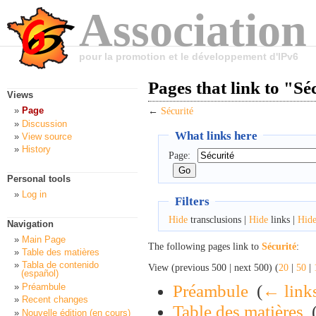
Association
pour la promotion et le développement d'IPv6
Pages that link to "Sé
Views
Page
←
Sécurité
Discussion
What links here
View source
History
Page:
Personal tools
Log in
Filters
Hide
transclusions |
Hide
links |
Hid
Navigation
Main Page
The following pages link to
Sécurité
:
Table des matières
Tabla de contenido
View (previous 500 | next 500) (
20
|
50
|
(español)
Préambule
‎
(
← link
Préambule
Recent changes
Table des matières
‎
Nouvelle édition (en cours)