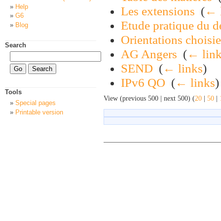
Help
Les extensions
‎
(
← 
G6
Etude pratique du d
Blog
Orientations choisie
Search
AG Angers
‎
(
← lin
SEND
‎
(
← links
)
IPv6 QO
‎
(
← links
)
Tools
View (previous 500 | next 500) (
20
|
50
|
Special pages
Printable version