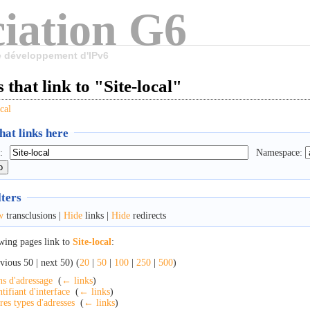
iation G6
le développement d'IPv6
 that link to "Site-local"
cal
at links here
:
Namespace:
lters
w
transclusions |
Hide
links |
Hide
redirects
wing pages link to
Site-local
:
vious 50 | next 50) (
20
|
50
|
100
|
250
|
500
)
ns d'adressage
‎
(
← links
)
ntifiant d'interface
‎
(
← links
)
res types d'adresses
‎
(
← links
)