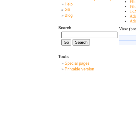
Fil
Help
Fil
G6
Td
Blog
Adr
Adr
Search
View (pre
Tools
Special pages
Printable version