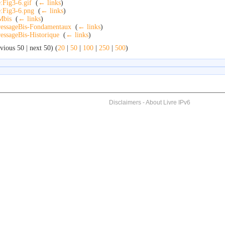
e:Fig3-6.gif
‎
(
← links
)
e:Fig3-6.png
‎
(
← links
)
Mbis
‎
(
← links
)
essageBis-Fondamentaux
‎
(
← links
)
essageBis-Historique
‎
(
← links
)
vious 50 | next 50) (
20
|
50
|
100
|
250
|
500
)
Disclaimers
-
About Livre IPv6