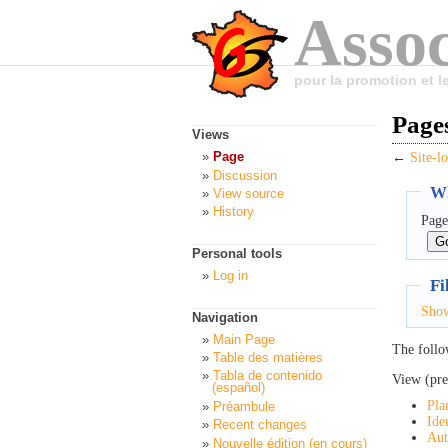
Assoc
pour la promotion et 
Pages
Views
Page
←
Site-lo
Discussion
Wh
View source
History
Page
Personal tools
Log in
Fi
Sho
Navigation
Main Page
The follo
Table des matières
Tabla de contenido
View (pre
(español)
Pla
Préambule
Ide
Recent changes
Aut
Nouvelle édition (en cours)