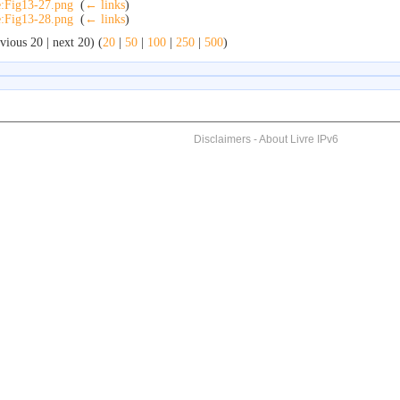
e:Fig13-27.png
‎
(
← links
)
e:Fig13-28.png
‎
(
← links
)
vious 20 | next 20) (
20
|
50
|
100
|
250
|
500
)
Disclaimers
-
About Livre IPv6