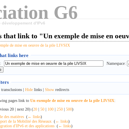
iation G6
le développement d'IPv6
 that link to "Un exemple de mise en oeu
mple de mise en oeuvre de la pile LIVSIX
at links here
:
Namespace:
lters
transclusions |
Hide
links |
Show
redirects
wing pages link to
Un exemple de mise en oeuvre de la pile LIVSIX
:
vious 20 | next 20) (
20
|
50
|
100
|
250
|
500
)
le des matières
‎
(
← links
)
port de la Mobilité des Réseaux
‎
(
← links
)
égration d'IPv6 et des applications
‎
(
← links
)