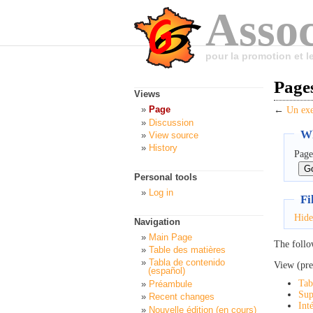
Assoc
pour la promotion et 
Pages
Views
Page
←
Un exe
Discussion
Wh
View source
History
Page
Personal tools
Log in
Fi
Hide
Navigation
Main Page
The follo
Table des matières
Tabla de contenido
View (pre
(español)
Tab
Préambule
Sup
Recent changes
Int
Nouvelle édition (en cours)