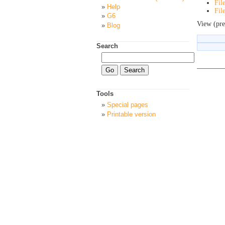
Fil
Help
Fil
G6
View (pre
Blog
Search
Tools
Special pages
Printable version