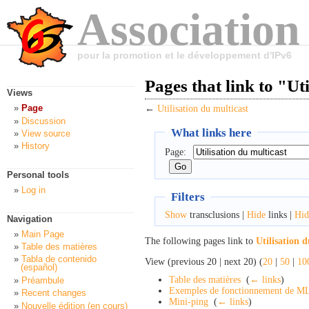
Association
pour la promotion et le développement d'IPv6
Pages that link to "Ut
Views
Page
←
Utilisation du multicast
Discussion
What links here
View source
History
Page:
Personal tools
Log in
Filters
Show
transclusions |
Hide
links |
Hid
Navigation
Main Page
The following pages link to
Utilisation 
Table des matières
Tabla de contenido
View (previous 20 | next 20) (
20
|
50
|
10
(español)
Table des matières
‎
(
← links
)
Préambule
Exemples de fonctionnement de 
Recent changes
Mini-ping
‎
(
← links
)
Nouvelle édition (en cours)