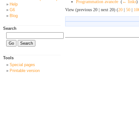
Programmation avancée
‎
(
← links
)
Help
View (previous 20 | next 20) (
20
|
50
|
10
G6
Blog
Search
Tools
Special pages
Printable version