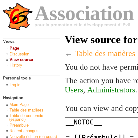
Association
pour la promotion et le développement d'IPv6
View source for
Views
Page
←
Table des matières
Discussion
View source
You do not have permis
History
Personal tools
The action you have re
Log in
Users
,
Administrators
.
Navigation
Main Page
You can view and copy
Table des matières
Tabla de contenido
(español)
Préambule
Recent changes
Nouvelle édition (en cours)