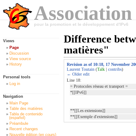
Association
pour la promotion et le développement d'IPv6
Difference betw
Views
matières"
Page
Discussion
View source
History
Revision as of 10:18, 17 November 20
Laurent Toutain
(
Talk
|
contribs
)
← Older edit
Personal tools
Line 18:
Log in
= Protocoles réseau et transport =
*[[IPv6]]
Navigation
Main Page
Table des matières
**[[Les extensions]]
Tabla de contenido
**[[Exemple d'extensions]]
(español)
Préambule
Recent changes
Nouvelle édition (en cours)