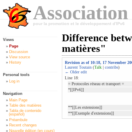
Association
pour la promotion et le développement d'IPv6
Difference betw
Views
matières"
Page
Discussion
View source
History
Revision as of 10:18, 17 November 20
Laurent Toutain
(
Talk
|
contribs
)
← Older edit
Personal tools
Line 18:
Log in
= Protocoles réseau et transport =
*[[IPv6]]
Navigation
Main Page
Table des matières
**[[Les extensions]]
Tabla de contenido
**[[Exemple d'extensions]]
(español)
Préambule
Recent changes
Nouvelle édition (en cours)