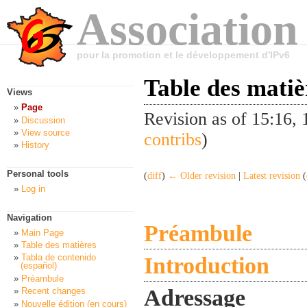
Association
pour la promotion et le développement d'IPv6
Table des matiè
Views
Page
Revision as of 15:16
Discussion
View source
contribs
)
History
Personal tools
(
diff
)
← Older revision
|
Latest revision
(
Log in
Navigation
Préambule
Main Page
Table des matières
Introduction
Tabla de contenido
(español)
Préambule
Adressage
Recent changes
Nouvelle édition (en cours)