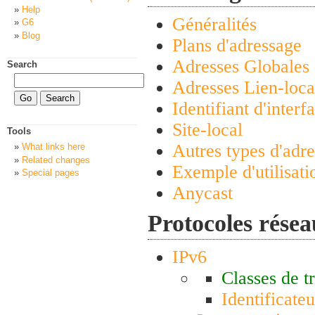
Help
Généralités
G6
Blog
Plans d'adressage
Adresses Globales
Search
Adresses Lien-loca
Identifiant d'interf
Site-local
Tools
Autres types d'adre
What links here
Related changes
Exemple d'utilisati
Special pages
Anycast
Protocoles résea
IPv6
Classes de tr
Identificateu