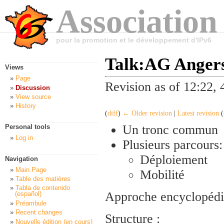
Association
pour la promotion et le développement d'IPv6
Talk:AG Anger
Views
Page
Revision as of 12:22,
Discussion
View source
History
(
diff
)
← Older revision
|
Latest revision
(
Un tronc commun
Personal tools
Log in
Plusieurs parcours:
Déploiement
Navigation
Main Page
Mobilité
Table des matières
Tabla de contenido
Approche encyclopédi
(español)
Préambule
Recent changes
Structure :
Nouvelle édition (en cours)