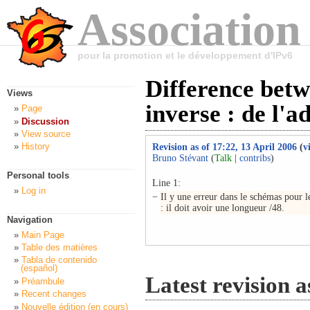
Association
pour la promotion et le développement d'IPv6
Difference bet
Views
inverse : de l'a
Page
Discussion
View source
History
Revision as of 17:22, 13 April 2006
(
v
Bruno Stévant
(
Talk
|
contribs
)
Personal tools
Line 1:
Log in
−
Il y une erreur dans le schémas pour 
: il doit avoir une longueur /48.
Navigation
Main Page
Table des matières
Tabla de contenido
(español)
Latest revision a
Préambule
Recent changes
Nouvelle édition (en cours)