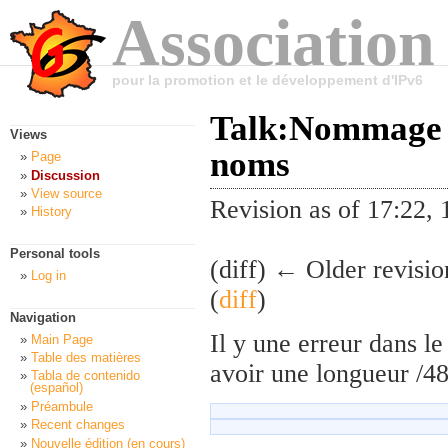
Association
pour la promotion et le développement d'IPv6
Talk:Nommage in
Views
noms
Page
Discussion
View source
Revision as of 17:22,
History
Personal tools
(diff) ← Older revisio
Log in
(
diff
)
Navigation
Il y une erreur dans le
Main Page
Table des matières
avoir une longueur /48
Tabla de contenido
(español)
Préambule
Recent changes
Nouvelle édition (en cours)