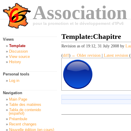
Association
pour la promotion et le développement d'IPv6
Template:Chapitre
Views
Template
Revision as of 19:12, 31 July 2008 by
Lau
Discussion
(
diff
)
← Older revision
|
Latest revision
(
View source
History
Personal tools
Log in
Navigation
Main Page
Table des matières
Tabla de contenido
(español)
Préambule
Recent changes
Nouvelle édition (en cours)