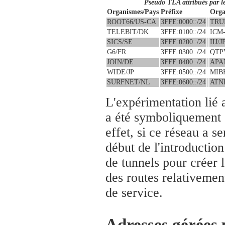
Pseudo TLA attribués par l
Organismes/Pays
Préfixe
Orga
ROOT66/US-CA
3FFE:0000::/24
TRU
TELEBIT/DK
3FFE:0100::/24
ICM
SICS/SE
3FFE:0200::/24
IIJ/J
G6/FR
3FFE:0300::/24
QTP
JOIN/DE
3FFE:0400::/24
APA
WIDE/JP
3FFE:0500::/24
MIB
SURFNET/NL
3FFE:0600::/24
ATN
L'expérimentation lié 
a été symboliquement 
effet, si ce réseau a se
début de l'introduction 
de tunnels pour créer l
des routes relativemen
de service.
Adresses gérées 