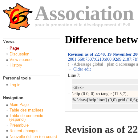
Association
pour la promotion et le développement d'IPv6
Difference betw
Views
Page
Discussion
Revision as of 22:40, 19 November 20
2001:660:7307:6210:d60:92d9:2187:7ff
View source
(
→
Adressage global : plan d'adressage 
History
← Older edit
Line 7:
Personal tools
Log in
<tikz>
−
\clip (0.0, 0) rectangle (11.5,7);
Navigation
% \draw[help lines] (0,0) grid (10,6
Main Page
Table des matières
Tabla de contenido
(español)
Préambule
Revision as of 2
Recent changes
Nouvelle édition (en cours)