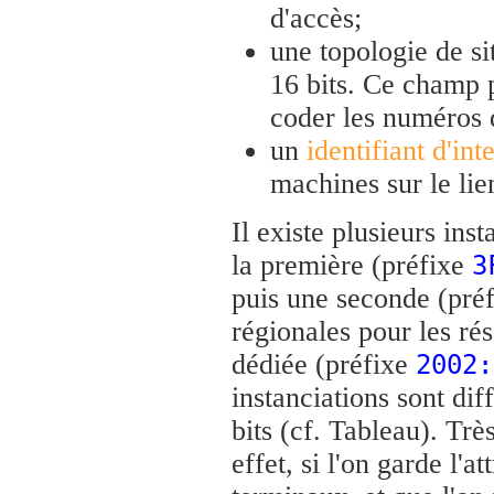
d'accès;
une topologie de si
16 bits. Ce champ 
coder les numéros d
un
identifiant d'int
machines sur le lie
Il existe plusieurs ins
la première (préfixe
3
puis une seconde (pré
régionales pour les ré
dédiée (préfixe
2002:
instanciations sont dif
bits (cf. Tableau). Trè
effet, si l'on garde l'a