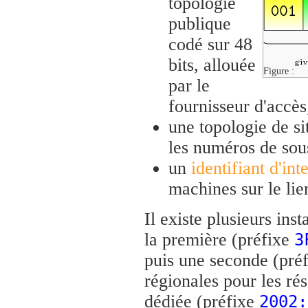
topologie
publique
codé sur 48
bits, allouée
Figure :
par le
fournisseur d'accès
une topologie de s
les numéros de sous
un
identifiant d'int
machines sur le lie
Il existe plusieurs ins
la première (préfixe
3
puis une seconde (pré
régionales pour les ré
dédiée (préfixe
2002: