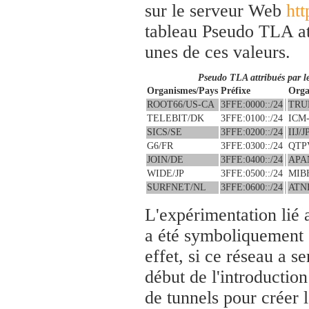
sur le serveur Web
ht
tableau Pseudo TLA at
unes de ces valeurs.
Pseudo TLA attribués par l
Organismes/Pays
Préfixe
Orga
ROOT66/US-CA
3FFE:0000::/24
TRU
TELEBIT/DK
3FFE:0100::/24
ICM
SICS/SE
3FFE:0200::/24
IIJ/J
G6/FR
3FFE:0300::/24
QTP
JOIN/DE
3FFE:0400::/24
APA
WIDE/JP
3FFE:0500::/24
MIB
SURFNET/NL
3FFE:0600::/24
ATN
L'expérimentation lié 
a été symboliquement 
effet, si ce réseau a se
début de l'introduction 
de tunnels pour créer l