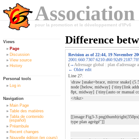
Association
pour la promotion et le développement d'IPv6
Difference betw
Views
Page
Discussion
Revision as of 22:44, 19 November 20
2001:660:7307:6210:d60:92d9:2187:7ff
View source
(
→
Adressage global : plan d'adressage 
History
← Older edit
Line 27:
Personal tools
\draw [snake=brace, mirror snake] (5.5
Log in
node [below, midway] {\tiny{link add
8pt, midway] {\tiny{auto or manual co
</tikz>
Navigation
Main Page
Table des matières
Tabla de contenido
[[image:Fig3-3.png|thumb|right|350px|
(español)
type plan agrégé'']]
Préambule
Recent changes
Nouvelle édition (en cours)