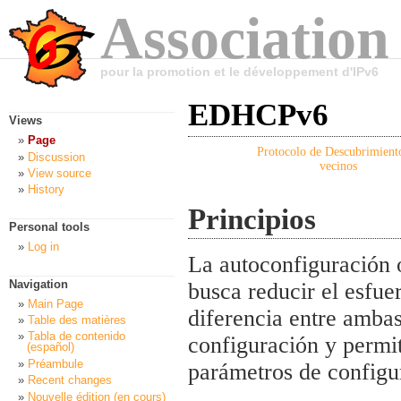
Association
pour la promotion et le développement d'IPv6
EDHCPv6
Views
Page
Protocolo de Descubrimient
Discussion
vecinos
View source
History
Principios
Personal tools
Log in
La autoconfiguración o
Navigation
busca reducir el esfue
Main Page
diferencia entre amba
Table des matières
Tabla de contenido
configuración y permi
(español)
Préambule
parámetros de configu
Recent changes
Nouvelle édition (en cours)