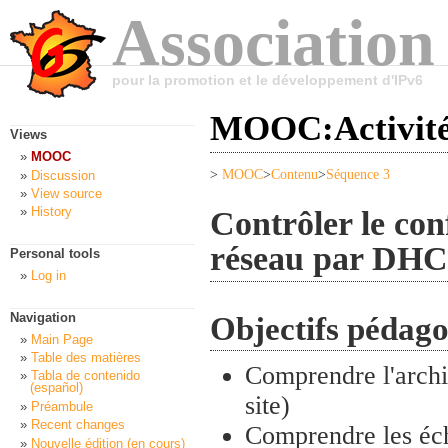
Association
pour la promotion et le développement d'IPv6
MOOC:Activité
Views
MOOC
>
MOOC
>
Contenu
>
Séquence 3
Discussion
View source
Contrôler le con
History
réseau par DH
Personal tools
Log in
Navigation
Objectifs pédag
Main Page
Table des matières
Comprendre l'archit
Tabla de contenido
(español)
site)
Préambule
Recent changes
Comprendre les éch
Nouvelle édition (en cours)