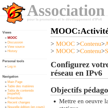
Association
pour la promotion et le développement d'IPv6
MOOC:Activité
Views
MOOC
>
MOOC
>
Contenu
>
A
Discussion
View source
>
MOOC
>
Contenu
>
S
History
Personal tools
Configurez votr
Log in
réseau en IPv6
Navigation
Main Page
Table des matières
Objectifs pédag
Tabla de contenido
(español)
Préambule
Mettre en oeuvre l
Recent changes
Nouvelle édition (en cours)