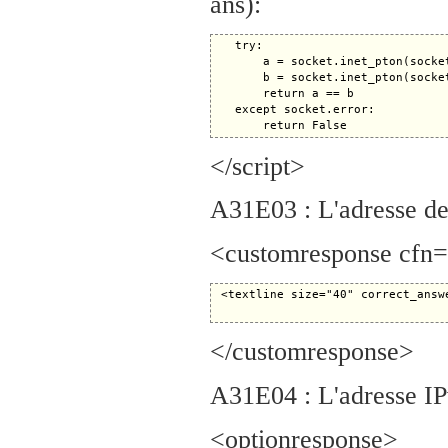
ans):
   try:

       a = socket.inet_pton(socket
       b = socket.inet_pton(socket
       return a == b

   except socket.error:

</script>
A31E03 : L'adresse de 
<customresponse cfn="
 <textline size="40" correct_answ
</customresponse>
A31E04 : L'adresse IPv
<optionresponse>