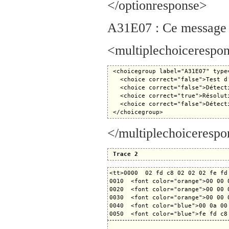
</optionresponse>
A31E07 : Ce message es
<multiplechoicerespo
 <choicegroup label="A31E07" type=
   <choice correct="false">Test d'
   <choice correct="false">Détect
   <choice correct="true">Résoluti
   <choice correct="false">Détect
</multiplechoiceresp
Trace 2
<tt>0000  02 fd c8 02 02 02 fe fd
0010  <font color="orange">00 00 
0020  <font color="orange">00 00 
0030  <font color="orange">00 00 
0040  <font color="blue">00 0a 00