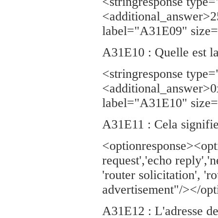
<stringresponse type=
<additional_answer>2
label="A31E09" size=
A31E10 : Quelle est l
<stringresponse type
<additional_answer>0
label="A31E10" size=
A31E11 : Cela signifie 
<optionresponse><opt
request','echo reply','
'router solicitation', 
advertisement"/></op
A31E12 : L'adresse de 