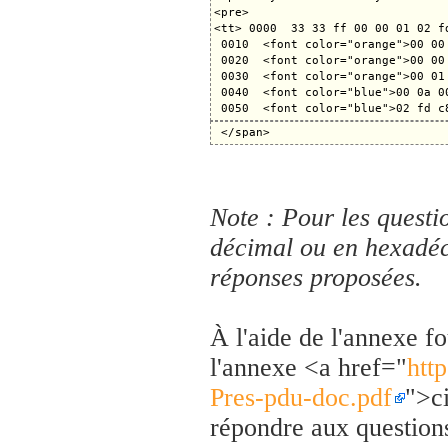
<pre>

<tt> 0000  33 33 ff 00 00 01 02 f
 0010  <font color="orange">00 00
 0020  <font color="orange">00 00
 0030  <font color="orange">00 01
 0040  <font color="blue">00 0a 0
Note : Pour les questio
décimal ou en hexadéci
réponses proposées.
À l'aide de l'annexe 
l'annexe <a href="
htt
Pres-pdu-doc.pdf
">ci
répondre aux questions 