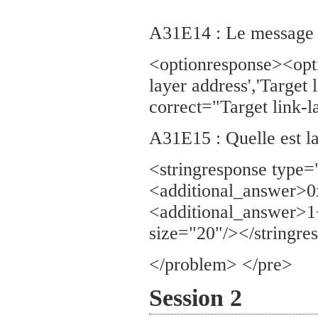
A31E14 : Le message 
<optionresponse><opti
layer address','Target 
correct="Target link-
A31E15 : Quelle est l
<stringresponse type
<additional_answer>0
<additional_answer>1
size="20"/></stringre
</problem> </pre>
Session 2