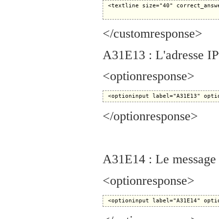
 <textline size="40" correct_answ
</customresponse>
A31E13 : L'adresse IPv
<optionresponse>
</optionresponse>
A31E14 : Le message 
<optionresponse>