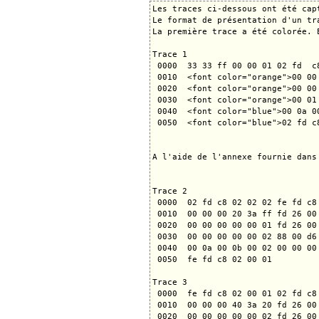
Les traces ci-dessous ont été cap
Le format de présentation d'un tr
La première trace a été colorée. 
Trace 1

 0000  33 33 ff 00 00 01 02 fd  c
 0010  <font color="orange">00 00
 0020  <font color="orange">00 00
 0030  <font color="orange">00 01
 0040  <font color="blue">00 0a 0
 0050  <font color="blue">02 fd c8
A l'aide de l'annexe fournie dans
Trace 2

 0000  02 fd c8 02 02 02 fe fd c8 
 0010  00 00 00 20 3a ff fd 26 00 
 0020  00 00 00 00 00 01 fd 26 00 
 0030  00 00 00 00 00 02 88 00 d6 
 0040  00 0a 00 0b 00 02 00 00 00 
 0050  fe fd c8 02 00 01

Trace 3

 0000  fe fd c8 02 00 01 02 fd c8 
 0010  00 00 00 40 3a 20 fd 26 00 
 0020  00 00 00 00 00 02 fd 26 00 