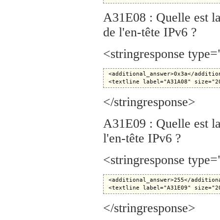
A31E08 : Quelle est l
de l'en-tête IPv6 ?
<stringresponse type
 <additional_answer>0x3a</addition
</stringresponse>
A31E09 : Quelle est l
l'en-tête IPv6 ?
<stringresponse type=
 <additional_answer>255</additiona
</stringresponse>