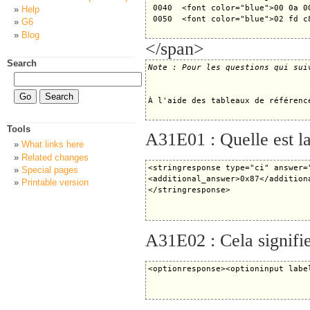
 0040  <font color="blue">00 0a 0
Help
 0050  <font color="blue">02 fd c8
G6
Blog
</span>
Search
Note : Pour les questions qui sui
À l'aide des tableaux de référenc
Tools
A31E01 : Quelle est l
What links here
Related changes
<stringresponse type="ci" answer="
Special pages
<additional_answer>0x87</addition
Printable version
A31E02 : Cela signifie 