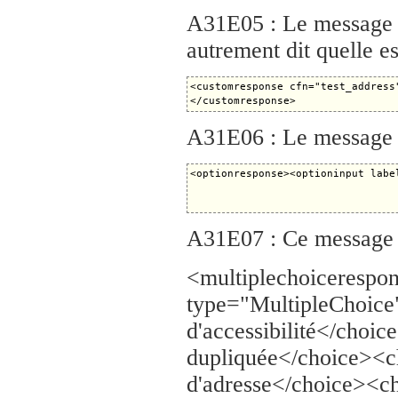
A31E05 : Le message I
autrement dit quelle e
<customresponse cfn="test_address
A31E06 : Le message 
A31E07 : Ce message es
<multiplechoicerespo
type="MultipleChoice
d'accessibilité</choic
dupliquée</choice><c
d'adresse</choice><cho