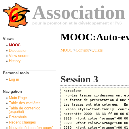
Association
pour la promotion et le développement d'IPv6
MOOC:Auto-eva
Views
MOOC
MOOC
>
Contenu
>
Quizzs
Discussion
View source
History
Personal tools
Session 3
Log in
 <problem>

Navigation
  <p>Les traces ci-dessous ont ét
Main Page
 Le format de présentation d'une 
Table des matières
 Les traces ont été colorées : En
Tabla de contenido
  <span style="font-family: courie
(español)
 <pre><tt> 0000  33 33 ff 00 00 0
Préambule
 0010  <font color="orange">00 00
Recent changes
 0020  <font color="orange">00 00
Nouvelle édition (en cours)
 0030  <font color="orange">00 01