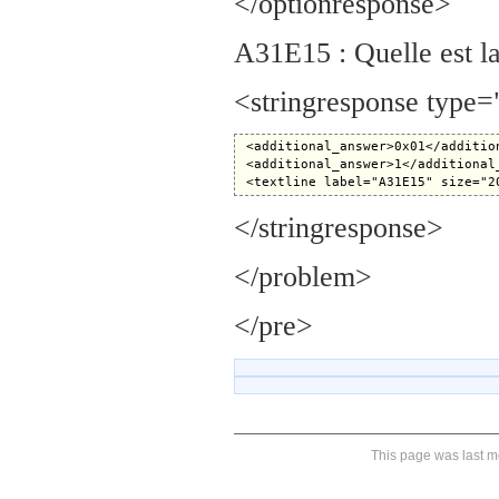
</optionresponse>
A31E15 : Quelle est l
<stringresponse type
 <additional_answer>0x01</addition
 <additional_answer>1</additional_
</stringresponse>
</problem>
</pre>
This page was last mo