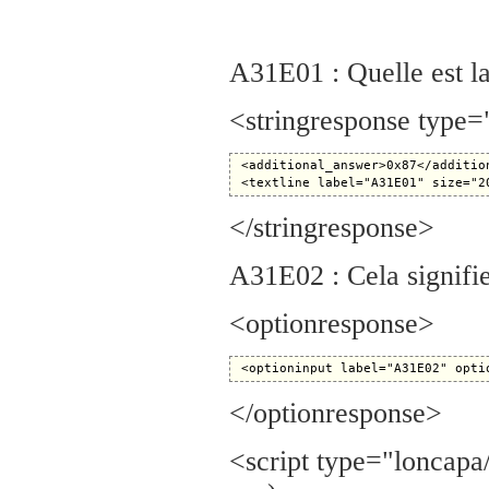
A31E01 : Quelle est l
<stringresponse type
 <additional_answer>0x87</addition
</stringresponse>
A31E02 : Cela signifie 
<optionresponse>
</optionresponse>
<script type="loncapa