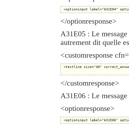
</optionresponse>
A31E05 : Le message I
autrement dit quelle e
<customresponse cfn="
 <textline size="40" correct_answ
</customresponse>
A31E06 : Le message 
<optionresponse>