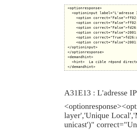
 <optionresponse>

   <optioninput label="L'adresse 
     <option correct="False">ff02
     <option correct="False">ff02
     <option correct="False">fd26
     <option correct="False">2001
     <option correct="True">fd26:
     <option correct="False">2001
 </optioninput>

 </optionresponse>

 <demandhint>

   <hint>  La cible répond direct
A31E13 : L'adresse IPv
<optionresponse><opt
layer','Unique Local','
unicast')" correct="U