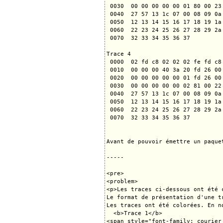
 0030  00 00 00 00 00 01 80 00 23 
 0040  27 57 13 1c 07 00 08 09 0a 
 0050  12 13 14 15 16 17 18 19 1a 
 0060  22 23 24 25 26 27 28 29 2a 
 0070  32 33 34 35 36 37          
Trace 4

 0000  02 fd c8 02 02 02 fe fd c8 
 0010  00 00 00 40 3a 20 fd 26 00 
 0020  00 00 00 00 00 01 fd 26 00 
 0030  00 00 00 00 00 02 81 00 22 
 0040  27 57 13 1c 07 00 08 09 0a 
 0050  12 13 14 15 16 17 18 19 1a 
 0060  22 23 24 25 26 27 28 29 2a 
 0070  32 33 34 35 36 37          
Avant de pouvoir émettre un paque
-----

<pre>

<problem>

<p>Les traces ci-dessous ont été 
Le format de présentation d'une t
Les traces ont été colorées. En n
  <b>Trace 1</b>

<span style="font-family: courier 