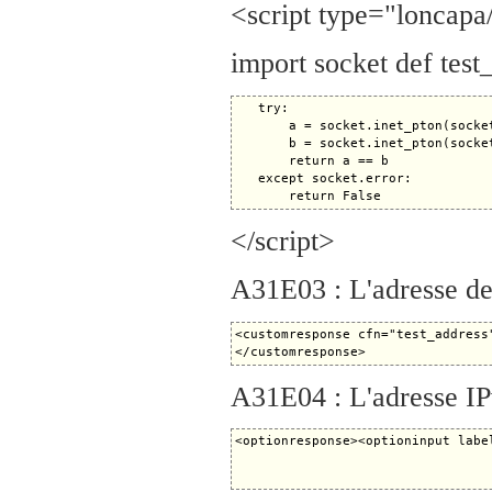
<script type="loncapa
import socket def test
   try:

       a = socket.inet_pton(socket
       b = socket.inet_pton(socket
       return a == b

   except socket.error:

</script>
A31E03 : L'adresse de 
<customresponse cfn="test_address
A31E04 : L'adresse IPv