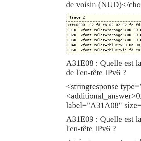
de voisin (NUD)</cho
Trace 2
<tt>0000  02 fd c8 02 02 02 fe fd
0010  <font color="orange">00 00 
0020  <font color="orange">00 00 
0030  <font color="orange">00 00 
0040  <font color="blue">00 0a 00
0050  <font color="blue">fe fd c8
A31E08 : Quelle est l
de l'en-tête IPv6 ?
<stringresponse type
<additional_answer>0
label="A31A08" size=
A31E09 : Quelle est l
l'en-tête IPv6 ?