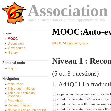
Association
pour la promotion et le développement d'IPv6
MOOC:Auto-eva
Views
MOOC
MOOC
>
Contenu
>
Quizzs
Discussion
View source
History
Niveau 1 : Reconn
Personal tools
Log in
(5 ou 3 questions)
Navigation
1.
A44Q01 La traductio
Main Page
Table des matières
Tabla de contenido
à opérer un changement de protocole IP
(español)
à traduire l'en-tête IP d'une version à 
Préambule
à traduire l'adresse IP d'une version à 
Recent changes
à traduire l'en-tête IP dans le sens IP
Nouvelle édition (en cours)