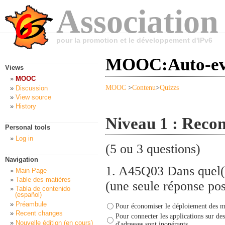
Association
pour la promotion et le développement d'IPv6
MOOC:Auto-eva
Views
MOOC
MOOC
>
Contenu
>
Quizzs
Discussion
View source
History
Niveau 1 : Reconn
Personal tools
Log in
(5 ou 3 questions)
Navigation
1.
A45Q03 Dans quel(s)
Main Page
Table des matières
(une seule réponse pos
Tabla de contenido
(español)
Préambule
Pour économiser le déploiement des mé
Recent changes
Pour connecter les applications sur des
Nouvelle édition (en cours)
d'adresses sont inopérants.