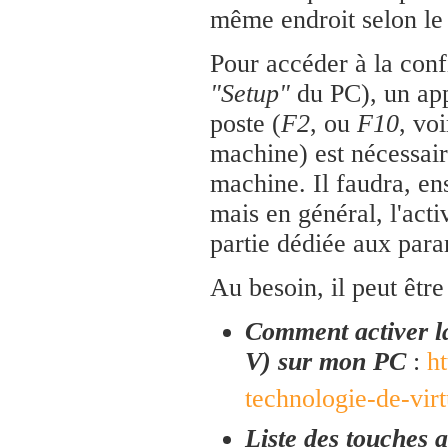
même endroit selon le
Pour accéder à la con
"Setup"
du PC), un app
poste (
F2
, ou
F10
, vo
machine) est nécessair
machine. Il faudra, en
mais en général, l'act
partie dédiée aux para
Au besoin, il peut être
Comment activer la
V) sur mon PC
:
h
technologie-de-vir
Liste des touches