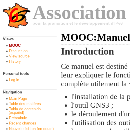
Association
pour la promotion et le développement d'IPv6
MOOC:Manuel 
Views
MOOC
Introduction
Discussion
View source
History
Ce manuel est destiné
leur expliquer le fonct
Personal tools
Log in
complète utilement la 
Navigation
l'installation de la
Main Page
l'outil GNS3 ;
Table des matières
Tabla de contenido
le déroulement d'un
(español)
Préambule
l'utilisation des out
Recent changes
Nouvelle édition (en cours)