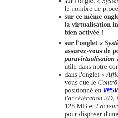
sur l'onglet
« Systè
le nombre de proce
sur ce même ongl
la virtualisation 
bien activée !
sur l'onglet
« Syst
assurez-vous de p
paravirtualisation
utile dans notre con
dans l'onglet
« Aff
vous que le
Contrô
positionné en
VMSV
l'accélération 3D
,
128 MB et
Facteur
pour disposer d'un