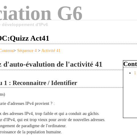
iation G6
le développement d'IPv6
:Quizz Act41
Contenu
>
Séquence 4
>
Activité 41
 d'auto-évalution de l'activité 41
Cont
1
 1 : Reconnaitre / Identifier
ons)
rie d'adresses IPv4 provient ? :
x des adresses IPv4, trop faible et qui a conduit au gâchis.
ge d'IPv4, qui est trop vieux pour avoir de nouvelles adresses.
ngement de paradigme de l'ordinateur.
croissance de la population humaine.