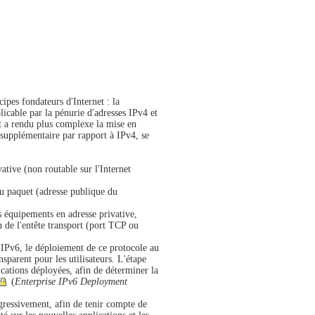
ipes fondateurs d'Internet : la
icable par la pénurie d'adresses IPv4 et
t a rendu plus complexe la mise en
 supplémentaire par rapport à IPv4, se
ative (non routable sur l'Internet
 du paquet (adresse publique du
s équipements en adresse privative,
on de l'entête transport (port TCP ou
 IPv6, le déploiement de ce protocole au
nsparent pour les utilisateurs. L'étape
lications déployées, afin de déterminer la
(
Enterprise IPv6 Deployment
gressivement, afin de tenir compte de