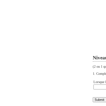
Niveau
(2 ou 1 q
1.
Complét
Lorsque 