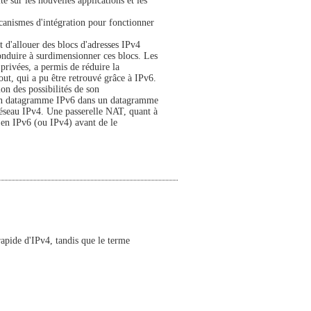
té sur les nouvelles applications et les
mécanismes d'intégration pour fonctionner
 d'allouer des blocs d'adresses IPv4
conduire à surdimensionner ces blocs. Les
 privées, a permis de réduire la
ut, qui a pu être retrouvé grâce à IPv6.
on des possibilités de son
d'un datagramme IPv6 dans un datagramme
éseau IPv4. Une passerelle NAT, quant à
t en IPv6 (ou IPv4) avant de le
rapide d'IPv4, tandis que le terme