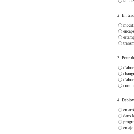
la pos
2.
En trad
modifi
encaps
estamp
transm
3.
Pour dé
d'abor
change
d'abor
commen
4.
Déploye
en arr
dans l
progre
en ajo