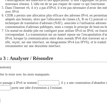
l'hétérogénéité des matériels et des applications. Il doit s'appliquer en priori
nouveaux réseaux. L'idée est de ne pas risquer de casser ce qui fonctionne.
Dans l'Internet v6, il n'y a pas d'IPv4, il n'est pas nécessaire d'avoir des 
avec IPv4.
CIDR a permis une allocation plus efficace des adresses IPv4, en permettant
adaptés aux besoins, alors que l'allocation de classes (A, B ou C) pouvait 
techniques de translation d'adresses (NAT), associées à l'utilisation adresses
consommation d'adresses publiques, mais a rompu le principe de bout-en-bo
Un noeud en double pile est configuré pour utiliser IPv4 ou IPv6, en foncti
correspondant. La transmission sur un tunnel repose sur l'encapsulation 
IPv4, lorsque la communication entre deux noeuds IPv6 doit traverser un r
elle, reçoit, sur une interface, un datagramme IPv4 (ou IPV6), et le tradui
retransmettre sur une deuxième interface.
 3 : Analyser / Résoudre
uestions)
er le texte avec les mots manquants.
le passage à IPv6 se nomme
, il y a une connotation d'abandon 
porte une idée d'extension à l'existant.