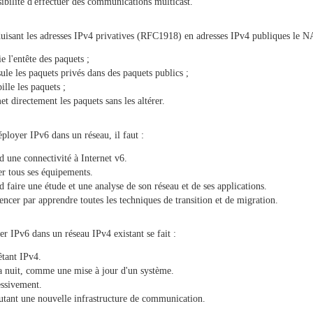
sibilité d'effectuer des communications multicast.
uisant les adresses IPv4 privatives (RFC1918) en adresses IPv4 publiques le N
e l'entête des paquets ;
ule les paquets privés dans des paquets publics ;
ille les paquets ;
et directement les paquets sans les altérer.
ployer IPv6 dans un réseau, il faut :
d une connectivité à Internet v6.
r tous ses équipements.
d faire une étude et une analyse de son réseau et de ses applications.
cer par apprendre toutes les techniques de transition et de migration.
r IPv6 dans un réseau IPv4 existant se fait :
êtant IPv4.
a nuit, comme une mise à jour d'un système.
ssivement.
utant une nouvelle infrastructure de communication.