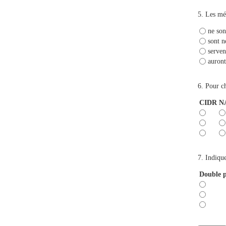
5.
Les méc
ne son
sont n
serven
auront
6.
Pour ch
CIDR
N
7.
Indique
Double p