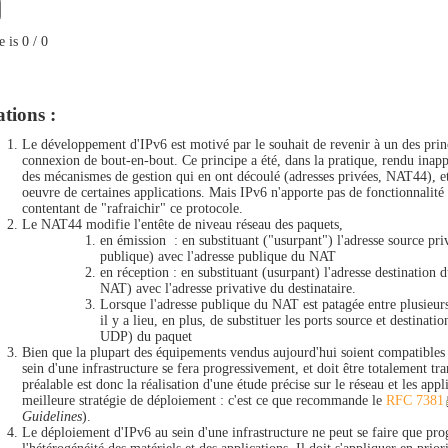
e is
0
/
0
tions :
Le développement d'IPv6 est motivé par le souhait de revenir à un des princ
connexion de bout-en-bout. Ce principe a été, dans la pratique, rendu inappl
des mécanismes de gestion qui en ont découlé (adresses privées, NAT44), e
oeuvre de certaines applications. Mais IPv6 n'apporte pas de fonctionnalité
contentant de "rafraichir" ce protocole.
Le NAT44 modifie l'entête de niveau réseau des paquets,
en émission : en substituant ("usurpant") l'adresse source priv
publique) avec l'adresse publique du NAT
en réception : en substituant (usurpant) l'adresse destination
NAT) avec l'adresse privative du destinataire.
Lorsque l'adresse publique du NAT est patagée entre plusieur
il y a lieu, en plus, de substituer les ports source et destinati
UDP) du paquet
Bien que la plupart des équipements vendus aujourd'hui soient compatibles
sein d'une infrastructure se fera progressivement, et doit être totalement tra
préalable est donc la réalisation d'une étude précise sur le réseau et les app
meilleure stratégie de déploiement : c'est ce que recommande le
RFC 7381
Guidelines
).
Le déploiement d'IPv6 au sein d'une infrastructure ne peut se faire que pro