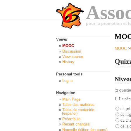
Assoc
pour la promotion et 
MOOC
Views
MOOC
MOOC
>
Discussion
View source
Quizz
History
Personal tools
Niveau
Log in
(x questi
Navigation
1.
La pénu
Main Page
Table des matières
du pri
Tabla de contenido
(español)
de l'â
Préambule
du cha
Recent changes
de la 
Nouvelle édition (en cours)