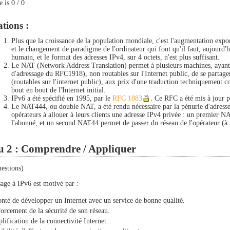
e is
0
/
0
tions :
Plus que la croissance de la population mondiale, c'est l'augmentation expo
et le changement de paradigme de l'ordinateur qui font qu'il faut, aujourd'hu
humain, et le format des adresses IPv4, sur 4 octets, n'est plus suffisant.
Le NAT (Network Address Translation) permet à plusieurs machines, ayant d
d'adressage du RFC1918), non routables sur l'Internet public, de se partage
(routables sur l'internet public), aux prix d'une traduction techniquement c
bout en bout de l'Internet initial.
IPv6 a été spécifié en 1995, par le
RFC 1883
. Ce RFC a été mis à jour 
Le NAT444, ou double NAT, a été rendu nécessaire par la pénurie d'adresse
opérateurs à allouer à leurs clients une adresse IPv4 privée : un premier N
l'abonné, et un second NAT44 permet de passer du réseau de l'opérateur (à a
u 2 : Comprendre / Appliquer
uestions)
age à IPv6 est motivé par :
onté de développer un Internet avec un service de bonne qualité.
forcement de la sécurité de son réseau.
plification de la connectivité Internet.