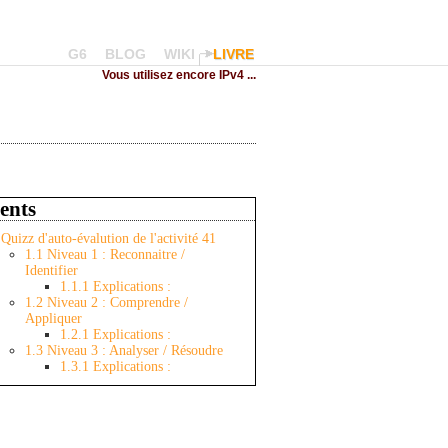
G6
BLOG
WIKI
LIVRE
Vous utilisez encore IPv4 ...
ents
Quizz d'auto-évalution de l'activité 41
1.1
Niveau 1 : Reconnaitre /
Identifier
1.1.1
Explications :
1.2
Niveau 2 : Comprendre /
Appliquer
1.2.1
Explications :
1.3
Niveau 3 : Analyser / Résoudre
1.3.1
Explications :