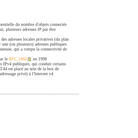
nentielle du nombre d'objets connectés
i, plusieurs adresses IP par être
es adresses locales privatives (du plan
r une (ou plusieurs) adresses publiques
outeuse, qui a rompu la connectivité de
par le
RFC 2460
en 1998.
s IPv4 publiques, qui conduit certains
AT44 est placé au sein de la box de
dressage privé) à l'Internet v4.