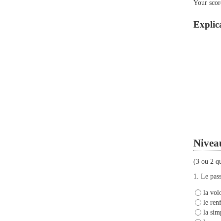
Your scor
Explica
Nivea
(3 ou 2 q
1.
Le pass
la vol
le ren
la sim