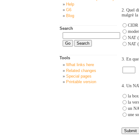
Help
G6
2.
Quel di
malgrè la 
Blog
CIDR (
Search
modem 
NAT (
NAT (
Tools
3.
En quel
What links here
Related changes
Special pages
Printable version
4.
Un NAT
la box
la ve
un NAT
une so