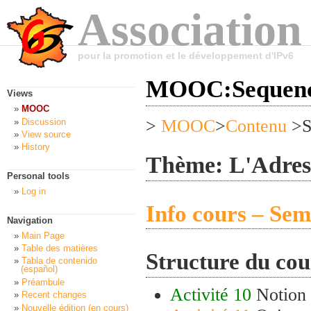
Association
pour la promotion et le développement d'IPv6
MOOC:Sequenc
Views
MOOC
>
MOOC
>
Contenu
>S
Discussion
View source
History
Thème: L'Adres
Personal tools
Log in
Info cours – Sem
Navigation
Main Page
Table des matières
Structure du cou
Tabla de contenido
(español)
Préambule
Activité 10
Notion 
Recent changes
Nouvelle édition (en cours)