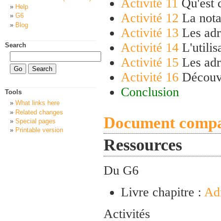
Activité 11
Qu'est c
Help
Activité 12
La nota
G6
Blog
Activité 13
Les adr
Activité 14
L'utilis
Search
Activité 15
Les adr
Activité 16
Découvr
Conclusion
Tools
What links here
Related changes
Document compa
Special pages
Printable version
Ressources
Du G6
Livre chapitre :
Ad
Activités