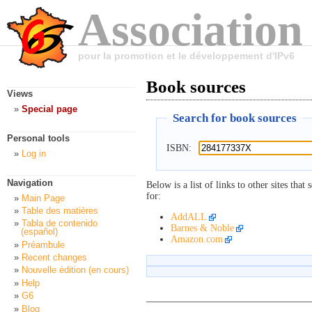
Association
pour la promotion et le développement d'IPv6
Book sources
Views
Special page
Search for book sources
Personal tools
ISBN:
Log in
Navigation
Below is a list of links to other sites th
for:
Main Page
Table des matières
AddALL
Tabla de contenido
Barnes & Noble
(español)
Amazon.com
Préambule
Recent changes
Nouvelle édition (en cours)
Help
G6
Blog