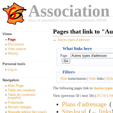
Association
pour la promotion et le développement d'IPv6
Pages that link to "Au
Views
Page
←
Autres types d'adresses
Discussion
What links here
View source
History
Page:
Personal tools
Log in
Filters
Hide
transclusions |
Hide
links |
Hid
Navigation
Main Page
The following pages link to
Autres types
Table des matières
Tabla de contenido
View (previous 50 | next 50) (
20
|
50
|
10
(español)
Plans d'adressage
‎
(
Préambule
Recent changes
Site-local
‎
(
← links
Nouvelle édition (en cours)