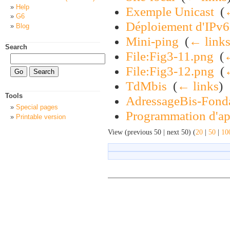
Help
Exemple Unicast
‎
(
G6
Déploiement d'IPv6 
Blog
Mini-ping
‎
(
← link
Search
File:Fig3-11.png
‎
(
←
File:Fig3-12.png
‎
(
TdMbis
‎
(
← links
)
Tools
AdressageBis-Fond
Special pages
Programmation d'app
Printable version
View (previous 50 | next 50) (
20
|
50
|
10