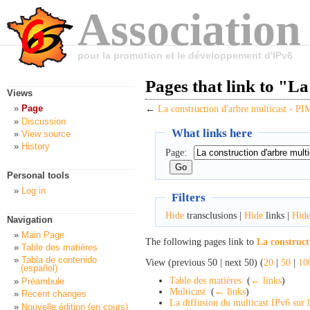
Association
pour la promotion et le développement d'IPv6
Pages that link to "L
Views
Page
←
La construction d'arbre multicast - PI
Discussion
What links here
View source
History
Page:
Personal tools
Log in
Filters
Hide
transclusions |
Hide
links |
Hid
Navigation
Main Page
The following pages link to
La construct
Table des matières
Tabla de contenido
View (previous 50 | next 50) (
20
|
50
|
10
(español)
Table des matières
‎
(
← links
)
Préambule
Multicast
‎
(
← links
)
Recent changes
La diffusion du multicast IPv6 sur l
Nouvelle édition (en cours)